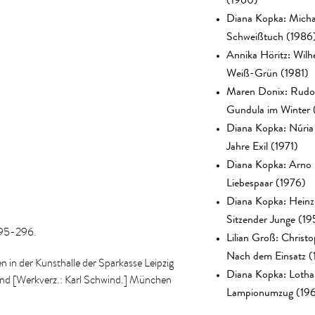
Diana Kopka: Micha
Schweißtuch (1986
.
Annika Höritz: Wilh
Weiß-Grün (1981)
Maren Donix: Rudo
Gundula im Winter 
Diana Kopka: Núri
Jahre Exil (1971)
Diana Kopka: Arno 
Liebespaar (1976)
Diana Kopka: Heinz 
Sitzender Junge (19
295-296.
Lilian Groß: Christ
Nach dem Einsatz (
 in der Kunsthalle der Sparkasse Leipzig
Diana Kopka: Lotha
wind [Werkverz.: Karl Schwind.] München
Lampionumzug (19