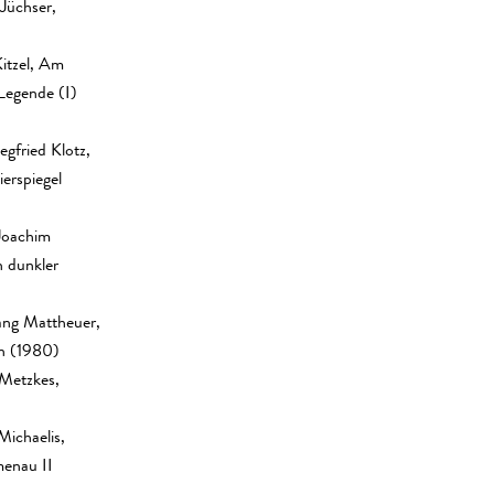
Jüchser,
Kitzel, Am
Legende (I)
egfried Klotz,
ierspiegel
Joachim
n dunkler
ang Mattheuer,
on (1980)
 Metzkes,
ichaelis,
enau II