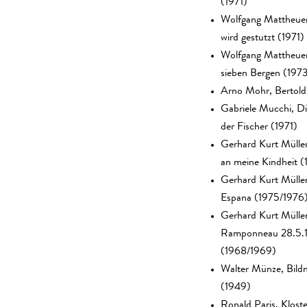
(1971)
Wolfgang Mattheue
wird gestutzt (1971)
Wolfgang Mattheuer
sieben Bergen (197
Arno Mohr, Bertold
Gabriele Mucchi, D
der Fischer (1971)
Gerhard Kurt Müller
an meine Kindheit (
Gerhard Kurt Müll
Espana (1975/1976
Gerhard Kurt Mülle
Ramponneau 28.5.
(1968/1969)
Walter Münze, Bildn
(1949)
Ronald Paris, Klost