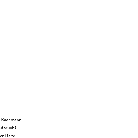
n Bachmann,
ufbruch)
er Reife