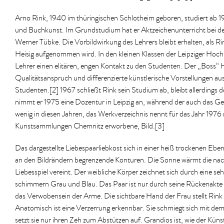
Arno Rink, 1940 im thüringischen Schlotheim geboren, studiert ab 1
und Buchkunst. Im Grundstudium hat er Aktzeichenunterricht bei d
Werner Tübke. Die Vorbildwirkung des Lehrers bleibt erhalten, als R
Heisig aufgenommen wird. In den kleinen Klassen der Leipziger Hochs
Lehrer einen elitären, engen Kontakt zu den Studenten. Der „Boss“ H
Qualitätsanspruch und differenzierte künstlerische Vorstellungen aus,
Studenten.[2] 1967 schließt Rink sein Studium ab, bleibt allerding
nimmt er 1975 eine Dozentur in Leipzig an, während der auch das 
wenig in diesen Jahren, das Werkverzeichnis nennt für das Jahr 1976 n
Kunstsammlungen Chemnitz erworbene, Bild.[3]
Das dargestellte Liebespaarliebkost sich in einer heiß trockenen Ebe
an den Bildrändern begrenzende Konturen. Die Sonne wärmt die na
Liebesspiel vereint. Der weibliche Körper zeichnet sich durch eine se
schimmern Grau und Blau. Das Paar ist nur durch seine Rückenakte
das Verwobensein der Arme. Die sichtbare Hand der Frau stellt Rink i
Anatomisch ist eine Verzerrung erkennbar. Sie schmiegt sich mit dem
setzt sie nur ihren Zeh zum Abstützen auf. Grandios ist, wie der Künst