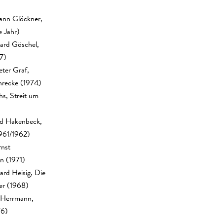
ann Glöckner,
 Jahr)
ard Göschel,
7)
eter Graf,
hrecke (1974)
hs, Streit um
ld Hakenbeck,
1961/1962)
rnst
n (1971)
ard Heisig, Die
er (1968)
r Herrmann,
76)