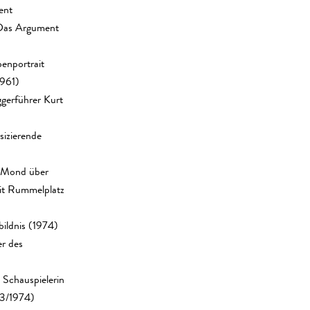
ent
 Das Argument
enportrait
1961)
ggerführer Kurt
sizierende
, Mond über
it Rummelplatz
bildnis (1974)
r des
 Schauspielerin
73/1974)