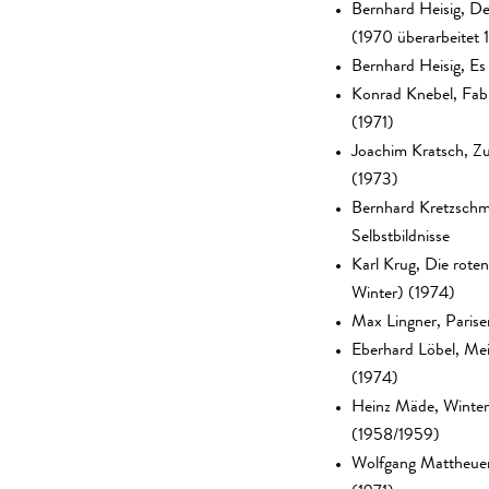
Bernhard Heisig, De
(1970 überarbeitet 
Bernhard Heisig, Es
Konrad Knebel, Fab
(1971)
Joachim Kratsch, Zu
(1973)
Bernhard Kretzschm
Selbstbildnisse
Karl Krug, Die rote
Winter) (1974)
Max Lingner, Parise
Eberhard Löbel, Me
(1974)
Heinz Mäde, Winter
(1958/1959)
Wolfgang Mattheue