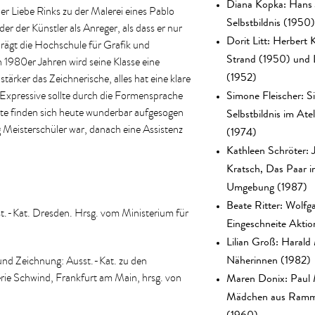
Diana Kopka: Hans 
er Liebe Rinks zu der Malerei eines Pablo
Selbstbildnis (1950)
der der Künstler als Anreger, als dass er nur
Dorit Litt: Herbert 
 prägt die Hochschule für Grafik und
Strand (1950) und 
 1980er Jahren wird seine Klasse eine
(1952)
ärker das Zeichnerische, alles hat eine klare
Simone Fleischer: Si
 Expressive sollte durch die Formensprache
Selbstbildnis im Atel
te finden sich heute wunderbar aufgesogen
(1974)
 Meisterschüler war, danach eine Assistenz
Kathleen Schröter: 
Kratsch, Das Paar i
Umgebung (1987)
Beate Ritter: Wolfg
sst.-Kat. Dresden. Hrsg. vom Ministerium für
Eingeschneite Akti
Lilian Groß: Harald
Näherinnen (1982)
 und Zeichnung: Ausst.-Kat. zu den
Maren Donix: Paul M
erie Schwind, Frankfurt am Main, hrsg. von
Mädchen aus Ramm
(1960)