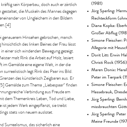
(1981)
kräftig sein Körperbau, doch auch er zärtlich
Jörg Sperling: Herm
h gestaltet, die Muskeln des Mannes dagegen
Rechteckform (ohne
beneinander von Ungleichem in den Bildern
Diana Kopka: Eberh
den.[4]
Großer Abflug (198
bei genauerem Hinsehen gebrochen, manch
Simone Fleischer: P
hinsichtlich des linken Beines der Frau lässt
Allegorie mit Heusc
d in einer sich windenden Bewegung gezeigt.
Dorit Litt: Erwin Ha
ster malt Rink die Arbeit auf Holz, lasiert
Christi Rock (1956)
t im Gemälde eine eigene Welt, in der die
Maren Donix: Hara
surrealistisch legt Rink das Paar ins Bild.
Peter im Tierpark (
e Grenzen des künstlerisch Zeigbaren aus. Er
Simone Fleischer: E
s.[5] Gemälde zum Thema „Liebespaar“ finden
Hassebrauk, Dresde
spannungsreiche Verbindung aus Freude am
Jörg Sperling: Bernh
g mit dem Themenkreis Leben, Tod und Liebe,
missbrauchten Gött
 ist jedem Werk eingepflanzt, sie treibt
Jörg Sperling: Pete
dings stets von neuem auslotet.
Meine Freunde (19
 Surrealismus, das sicherlich eine