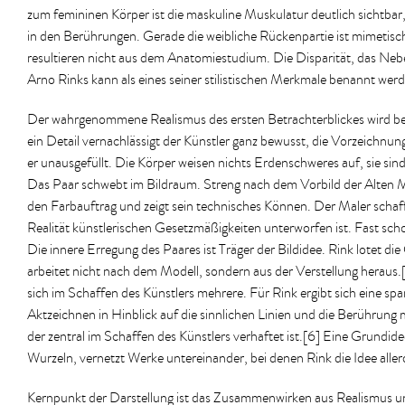
zum femininen Körper ist die maskuline Muskulatur deutlich sichtbar, 
in den Berührungen. Gerade die weibliche Rückenpartie ist mimetisc
resultieren nicht aus dem Anatomiestudium. Die Disparität, das Ne
Arno Rinks kann als eines seiner stilistischen Merkmale benannt wer
Der wahrgenommene Realismus des ersten Betrachterblickes wird 
ein Detail vernachlässigt der Künstler ganz bewusst, die Vorzeichnung 
er unausgefüllt. Die Körper weisen nichts Erdenschweres auf, sie sin
Das Paar schwebt im Bildraum. Streng nach dem Vorbild der Alten Mei
den Farbauftrag und zeigt sein technisches Können. Der Maler schaff
Realität künstlerischen Gesetzmäßigkeiten unterworfen ist. Fast schon 
Die innere Erregung des Paares ist Träger der Bildidee. Rink lotet di
arbeitet nicht nach dem Modell, sondern aus der Verstellung herau
sich im Schaffen des Künstlers mehrere. Für Rink ergibt sich eine 
Aktzeichnen in Hinblick auf die sinnlichen Linien und die Berührun
der zentral im Schaffen des Künstlers verhaftet ist.[6] Eine Grundidee
Wurzeln, vernetzt Werke untereinander, bei denen Rink die Idee aller
Kernpunkt der Darstellung ist das Zusammenwirken aus Realismus und