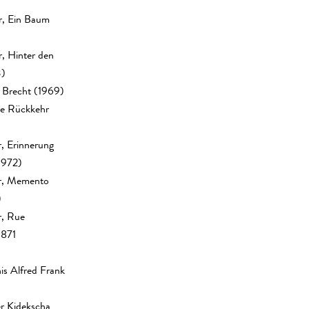
r, Ein Baum
, Hinter den
3)
 Brecht (1969)
ie Rückkehr
, Erinnerung
1972)
er, Memento
)
r, Rue
1871
is Alfred Frank
er Kidekscha