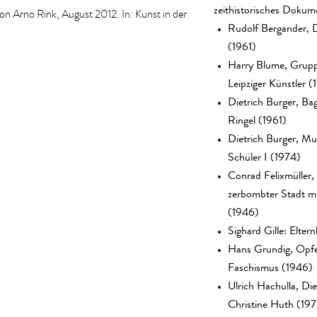
zeithistorisches Dokum
von Arno Rink, August 2012. In: Kunst in der
Rudolf Bergander,
(1961)
Harry Blume, Grupp
Leipziger Künstler (
Dietrich Burger, Ba
Ringel (1961)
Dietrich Burger, Mu
Schüler I (1974)
Conrad Felixmüller
zerbombter Stadt m
(1946)
Sighard Gille: Eltern
Hans Grundig, Opfe
Faschismus (1946)
Ulrich Hachulla, Die
Christine Huth (19