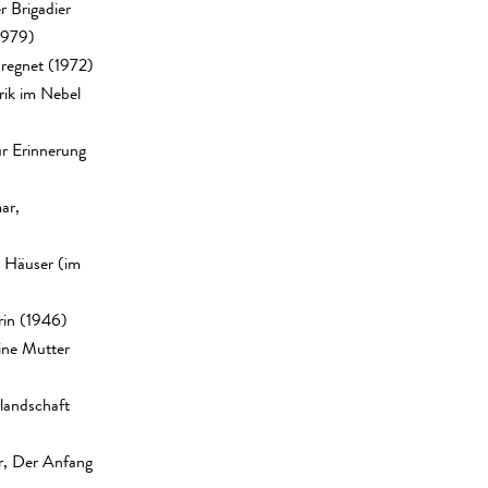
r Brigadier
1979)
 regnet (1972)
rik im Nebel
r Erinnerung
ar,
n Häuser (im
rin (1946)
ine Mutter
landschaft
r, Der Anfang