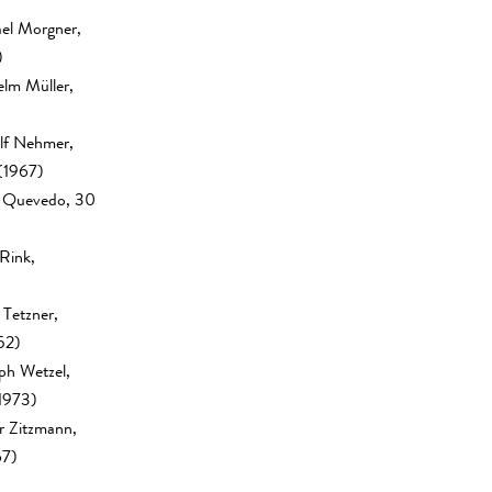
el Morgner,
)
elm Müller,
lf Nehmer,
(1967)
a Quevedo, 30
Rink,
Tetzner,
52)
oph Wetzel,
1973)
r Zitzmann,
67)