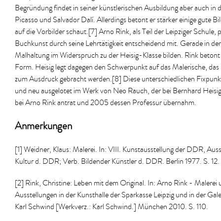
Begründung findet in seiner künstlerischen Ausbildung aber auch in d
Picasso und Salvador Dalí. Allerdings betont er stärker einige gute Bil
auf die Vorbilder schaut.[7] Arno Rink, als Teil der Leipziger Schule,
Buchkunst durch seine Lehrtätigkeit entscheidend mit. Gerade in den
Malhaltung im Widerspruch zu der Heisig-Klasse bilden. Rink betont st
Form. Heisig legt dagegen den Schwerpunkt auf das Malerische, das
zum Ausdruck gebracht werden.[8] Diese unterschiedlichen Fixpunk
und neu ausgelotet im Werk von Neo Rauch, der bei Bernhard Heisig
bei Arno Rink antrat und 2005 dessen Professur übernahm.
Anmerkungen
[1] Weidner, Klaus: Malerei. In: VIII. Kunstausstellung der DDR, Au
Kultur d. DDR; Verb. Bildender Künstler d. DDR. Berlin 1977. S. 12.
[2] Rink, Christine: Leben mit dem Original. In: Arno Rink - Malerei
Ausstellungen in der Kunsthalle der Sparkasse Leipzig und in der Gal
Karl Schwind [Werkverz.: Karl Schwind.] München 2010. S. 110.