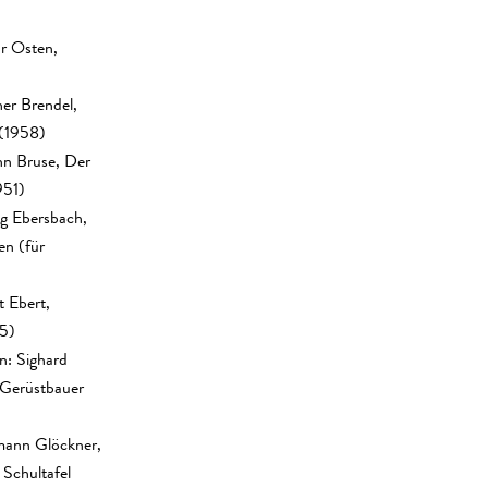
r Osten,
her Brendel,
(1958)
nn Bruse, Der
951)
ig Ebersbach,
en (für
 Ebert,
55)
: Sighard
- Gerüstbauer
mann Glöckner,
Schultafel