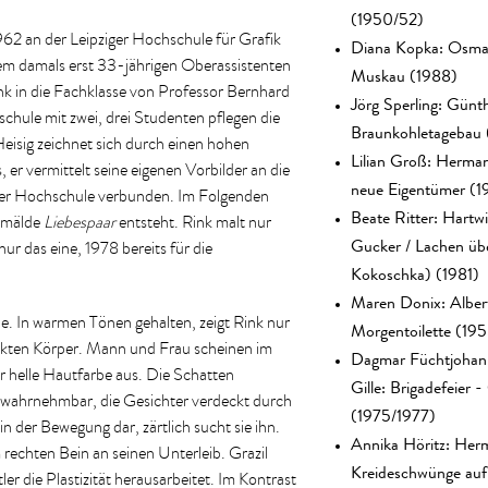
(1950/52)
962 an der Leipziger Hochschule für Grafik
Diana Kopka: Osma
em damals erst 33-jährigen Oberassistenten
Muskau (1988)
ink in die Fachklasse von Professor Bernhard
Jörg Sperling: Günt
chule mit zwei, drei Studenten pflegen die
Braunkohletagebau 
eisig zeichnet sich durch einen hohen
Lilian Groß: Herma
 er vermittelt seine eigenen Vorbilder an die
neue Eigentümer (1
s der Hochschule verbunden. Im Folgenden
Beate Ritter: Hartw
Gemälde
Liebespaar
entsteht. Rink malt nur
Gucker / Lachen üb
ur das eine, 1978 bereits für die
Kokoschka) (1981)
Maren Donix: Albert
ne. In warmen Tönen gehalten, zeigt Rink nur
Morgentoilette (19
ckten Körper. Mann und Frau scheinen im
Dagmar Füchtjohann
hr helle Hautfarbe aus. Die Schatten
Gille: Brigadefeier 
 wahrnehmbar, die Gesichter verdeckt durch
(1975/1977)
n der Bewegung dar, zärtlich sucht sie ihn.
Annika Höritz: Her
 rechten Bein an seinen Unterleib. Grazil
Kreideschwünge auf 
ler die Plastizität herausarbeitet. Im Kontrast