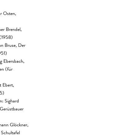
r Osten,
her Brendel,
(1958)
nn Bruse, Der
951)
ig Ebersbach,
en (für
 Ebert,
55)
: Sighard
- Gerüstbauer
mann Glöckner,
Schultafel