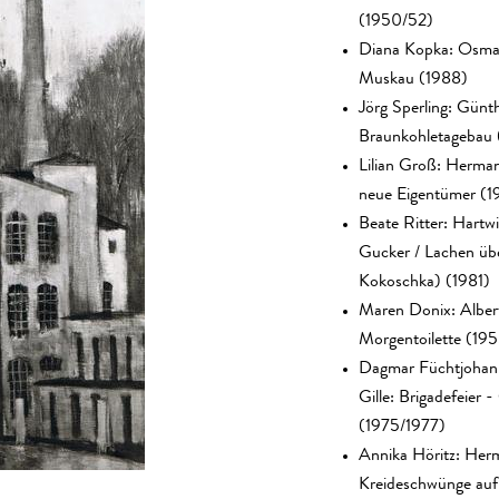
(1950/52)
Diana Kopka: Osma
Muskau (1988)
Jörg Sperling: Günt
Braunkohletagebau 
Lilian Groß: Herma
neue Eigentümer (1
Beate Ritter: Hartw
Gucker / Lachen üb
Kokoschka) (1981)
Maren Donix: Albert
Morgentoilette (19
Dagmar Füchtjohann
Gille: Brigadefeier 
(1975/1977)
Annika Höritz: Her
Kreideschwünge auf 