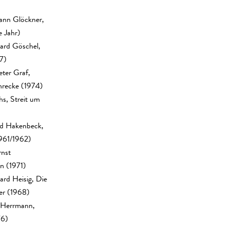
ann Glöckner,
 Jahr)
ard Göschel,
7)
eter Graf,
hrecke (1974)
hs, Streit um
ld Hakenbeck,
1961/1962)
rnst
n (1971)
ard Heisig, Die
er (1968)
r Herrmann,
76)