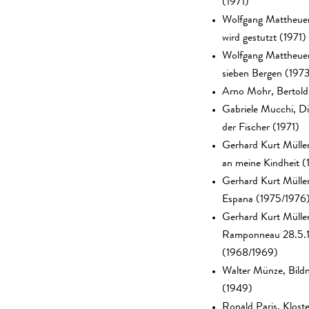
(1971)
Wolfgang Mattheue
wird gestutzt (1971)
Wolfgang Mattheuer
sieben Bergen (197
Arno Mohr, Bertold
Gabriele Mucchi, D
der Fischer (1971)
Gerhard Kurt Müller
an meine Kindheit (
Gerhard Kurt Müll
Espana (1975/1976
Gerhard Kurt Mülle
Ramponneau 28.5.
(1968/1969)
Walter Münze, Bildn
(1949)
Ronald Paris, Klost