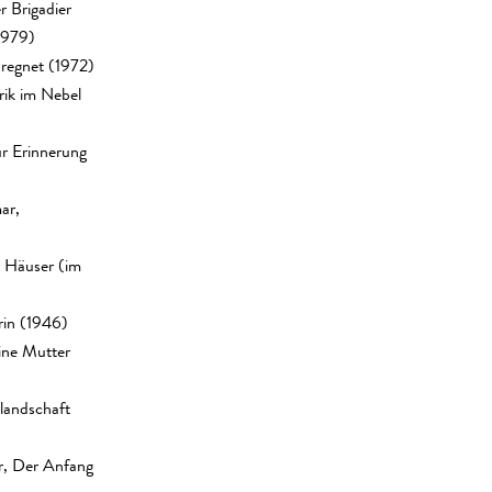
r Brigadier
1979)
 regnet (1972)
rik im Nebel
r Erinnerung
ar,
n Häuser (im
rin (1946)
ine Mutter
landschaft
r, Der Anfang