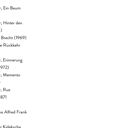
r, Ein Baum
, Hinter den
3)
 Brecht (1969)
ie Rückkehr
, Erinnerung
1972)
er, Memento
)
r, Rue
1871
is Alfred Frank
er Kidekscha