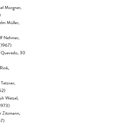
el Morgner,
)
elm Müller,
lf Nehmer,
(1967)
a Quevedo, 30
Rink,
Tetzner,
52)
oph Wetzel,
1973)
r Zitzmann,
67)