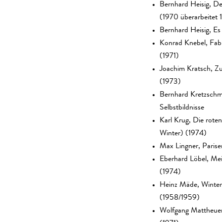
Bernhard Heisig, De
(1970 überarbeitet 
Bernhard Heisig, Es
Konrad Knebel, Fab
(1971)
Joachim Kratsch, Zu
(1973)
Bernhard Kretzschm
Selbstbildnisse
Karl Krug, Die rote
Winter) (1974)
Max Lingner, Parise
Eberhard Löbel, Me
(1974)
Heinz Mäde, Winter
(1958/1959)
Wolfgang Mattheue