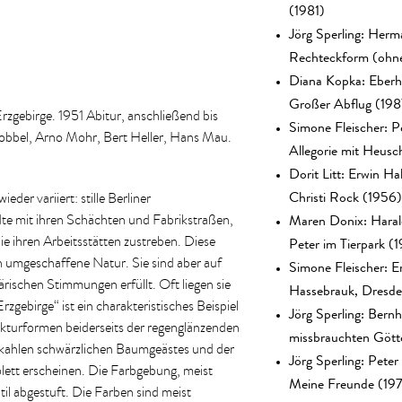
(1981)
Jörg Sperling: Herm
Rechteckform (ohne
Diana Kopka: Eberh
Großer Abflug (198
rzgebirge. 1951 Abitur, anschließend bis
Simone Fleischer: P
obbel, Arno Mohr, Bert Heller, Hans Mau.
Allegorie mit Heusc
Dorit Litt: Erwin Ha
Christi Rock (1956)
er variiert: stille Berliner
Maren Donix: Hara
ädte mit ihren Schächten und Fabrikstraßen,
Peter im Tierpark (
 ihren Arbeitsstätten zustreben. Diese
Simone Fleischer: E
 umgeschaffene Natur. Sie sind aber auf
ischen Stimmungen erfüllt. Oft liegen sie
Hassebrauk, Dresde
gebirge“ ist ein charakteristisches Beispiel
Jörg Sperling: Bernh
ekturformen beiderseits der regenglänzenden
missbrauchten Gött
s kahlen schwärzlichen Baumgeästes und der
Jörg Sperling: Pete
ett erscheinen. Die Farbgebung, meist
Meine Freunde (19
til abgestuft. Die Farben sind meist