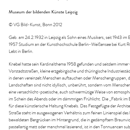
Museum der bildenden Künste Leipzig
© VG Bild-Kunst, Bonn 2012
Geb. am 24.2.1932 in Leipzig als Sohn eines Musikers, seit 1943 im E
1957 Studium an der Kunsthochschule Berlin-Weißensee bei Kurt R
Lebt in Berlin.
Knebel hatte sein KardinaIthema 1958 gefunden und seitdem immer wied
Vorstadtstraßen, kleine erzgebirgische und thüringische Industriest
in denen vereinzelt Menschen auftauchen oder Menschengruppen, die
Landschaften sind nicht idyllisch, unberührt, sondern vom Menschen
eine versachlicht-poetische, auch schwermütige Weise von atmosphär
im Schein des Abends oder im dämmrigen Frühlicht. Die „Fabrik im Erz
für diese künstlerische Haltung Knebels. Das Festgefügte der Archit
Straße steht im ausgewogenen Verhältnis zum feinen Linienspiel de
bewaldeten Bergrücken im Hintergrund, die in gedämpftem Braunviol
pastellartig matt oder manchmal lasierend, ist in den Tonnuancen sub