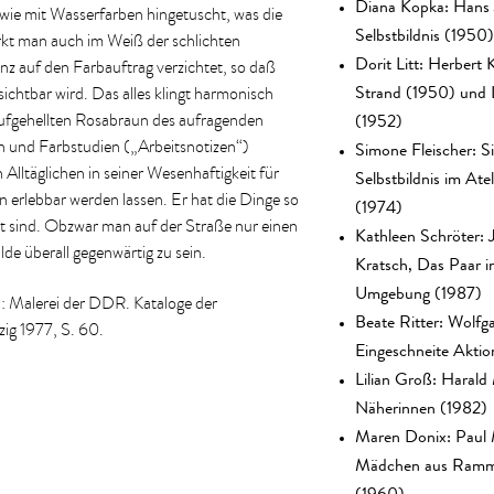
Diana Kopka: Hans 
wie mit Wasserfarben hingetuscht, was die
Selbstbildnis (1950)
kt man auch im Weiß der schlichten
Dorit Litt: Herbert 
nz auf den Farbauftrag verzichtet, so daß
Strand (1950) und 
ichtbar wird. Das alles klingt harmonisch
(1952)
fgehellten Rosabraun des aufragenden
Simone Fleischer: Si
n und Farbstudien („Arbeitsnotizen“)
Selbstbildnis im Atel
 Alltäglichen in seiner Wesenhaftigkeit für
rlebbar werden lassen. Er hat die Dinge so
(1974)
aut sind. Obzwar man auf der Straße nur einen
Kathleen Schröter: 
e überall gegenwärtig zu sein.
Kratsch, Das Paar i
Umgebung (1987)
: Malerei der DDR. Kataloge der
Beate Ritter: Wolfg
zig 1977, S. 60.
Eingeschneite Akti
Lilian Groß: Harald
Näherinnen (1982)
Maren Donix: Paul M
Mädchen aus Ramm
(1960)