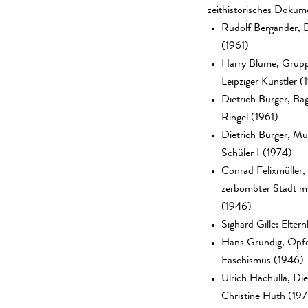
zeithistorisches Dokum
Rudolf Bergander,
(1961)
Harry Blume, Grupp
Leipziger Künstler (
Dietrich Burger, Ba
Ringel (1961)
Dietrich Burger, Mu
Schüler I (1974)
Conrad Felixmüller
zerbombter Stadt m
(1946)
Sighard Gille: Eltern
Hans Grundig, Opfe
Faschismus (1946)
Ulrich Hachulla, Die
Christine Huth (19