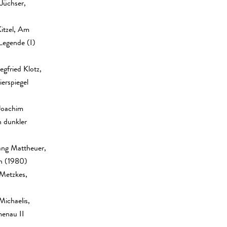
Jüchser,
Kitzel, Am
Legende (I)
egfried Klotz,
ierspiegel
Joachim
n dunkler
ang Mattheuer,
on (1980)
 Metzkes,
ichaelis,
enau II