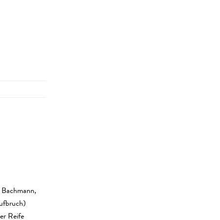
n Bachmann,
ufbruch)
er Reife