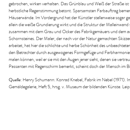
gebrochen, wirken verhalten. Das Grünblau und Weiß der Straße ist 
herbstliche Regenstimmung betont. Sparsamsten Farbauftrag bemer
Häuserwände. Im Vordergrund hat der Künstler stellenweise sogar ga
allein die weiße Grundierung wirkt und die Struktur der Malleinwand s
zusammen mit dem Grau und Ocker des Fabrikgemäuers und dem au
Schornsteines. Der Maler, der nach vor der Natur gemachten Skizze
arbeitet, hat hier die schlichte und herbe Schönheit des unbeachteten
den Betrachter durch ausgewogenes Formgefüge und Farbharmonien e
malen können, weil er sie mit den Augen jener sieht, denen sie vertr
Passanten mit Regenschirm bemerkt, scheint doch der Mensch im Bild
Quelle
: Henry Schumann: Konrad Knebel, Fabrik im Nebel (1971). In
Gemäldegalerie, Heft 5, hrsg. v. Museum der bildenden Künste. Leip