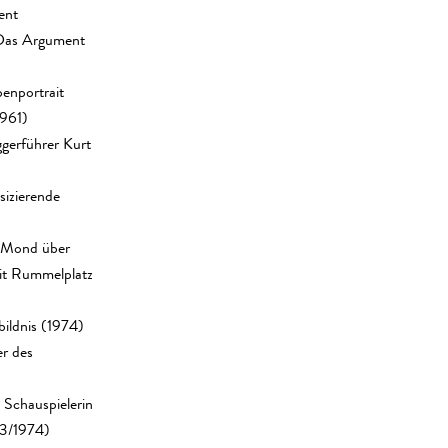
ent
 Das Argument
enportrait
1961)
ggerführer Kurt
sizierende
, Mond über
it Rummelplatz
bildnis (1974)
r des
 Schauspielerin
73/1974)