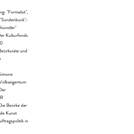
g: "Formalist",
 "Sündenbock":
skünstler"
Der Kulturfonds
90
Bezirksräte und
e
 Simone
 Volkseigentum
Der
DR
Die Bezirke der
de Kunst
tragspolitik in