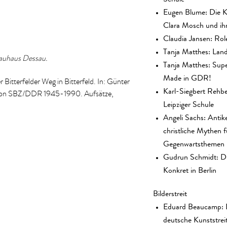
Eugen Blume: Die K
Clara Mosch und ihr
Claudia Jansen: Rol
Tanja Matthes: Lan
Bauhaus Dessau.
Tanja Matthes: Su
Made in GDR!
itterfelder Weg in Bitterfeld. In: Günter
Karl-Siegbert Rehbe
tation SBZ/DDR 1945-1990. Aufsätze,
Leipziger Schule
Angeli Sachs: Antik
christliche Mythen f
Gegenwartsthemen
Gudrun Schmidt: Di
Konkret in Berlin
Bilderstreit
Eduard Beaucamp: 
deutsche Kunststrei