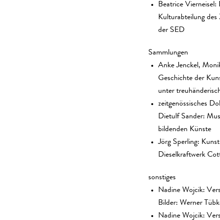
Beatrice Vierneisel:
Kulturabteilung des
der SED
Sammlungen
Anke Jenckel, Monik
Geschichte der Kun
unter treuhänderisc
zeitgenössisches D
Dietulf Sander: Mu
bildenden Künste
Jörg Sperling: Kun
Dieselkraftwerk Cot
sonstiges
Nadine Wojcik: Ve
Bilder: Werner Tübk
Nadine Wojcik: Ve