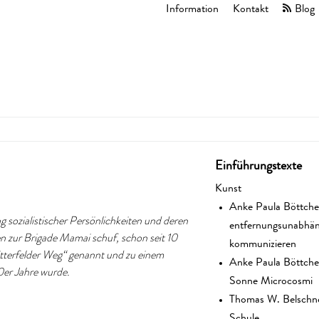
Information
Kontakt
Blog
Einführungstexte
Kunst
Anke Paula Böttch
entfernungsunabhän
 sozialistischer Persönlichkeiten und deren
ten zur Brigade Mamai schuf, schon seit 10
kommunizieren
itterfelder Weg“ genannt und zu einem
Anke Paula Böttche
0er Jahre wurde.
Sonne Microcosmi
Thomas W. Belschner
Schule