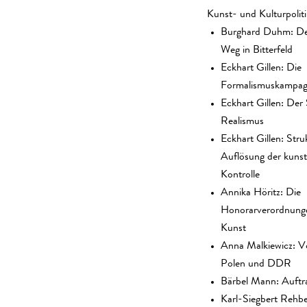
Kunst- und Kulturpoliti
Burghard Duhm: Der
Weg in Bitterfeld
Eckhart Gillen: Die
Formalismuskampa
Eckhart Gillen: Der 
Realismus
Eckhart Gillen: Stru
Auflösung der kunst
Kontrolle
Annika Höritz: Die
Honorarverordnunge
Kunst
Anna Malkiewicz: Vo
Polen und DDR
Bärbel Mann: Auftr
Karl-Siegbert Rehb