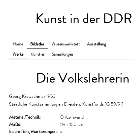
Kunst in der DDR
Home
Bildatlas
Wissenswerkstatt
Ausstellung
Werke
Künstler
Sammlungen
Die Volkslehrerin
Georg Kretzschmar
1953
Staatliche Kunstsammlungen Dresden, Kunstfonds
[G 59/91]
Material/​Technik:
Öl/Leinwand
Maße:
119 x 150 cm
Inschriften, Markierungen:
u.l.