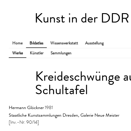
Kunst in der DDR
Home
Bildatlas
Wissenswerkstatt
Ausstellung
Werke
Künstler
Sammlungen
Kreideschwünge au
Schultafel
Hermann Glöckner
1981
Staatliche Kunstsammlungen Dresden, Galerie Neue Meister
[Inv.-Nr. 90/14]