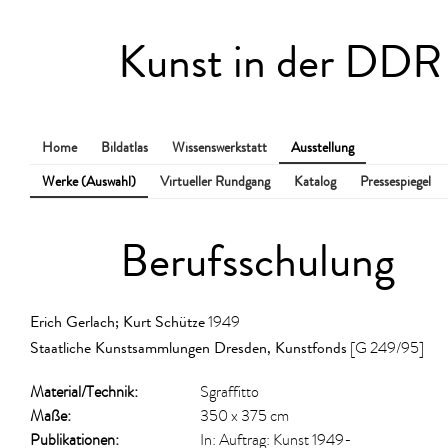
Kunst in der DDR
Home
Bildatlas
Wissenswerkstatt
Ausstellung
Werke (Auswahl)
Virtueller Rundgang
Katalog
Pressespiegel
Berufsschulung
Erich Gerlach
;
Kurt Schütze
1949
Staatliche Kunstsammlungen Dresden, Kunstfonds
[G 249/95]
Material/​Technik:
Sgraffitto
Maße:
350 x 375 cm
Publikationen:
In: Auftrag: Kunst 1949-