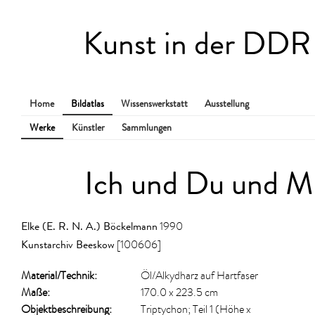
Kunst in der DDR
Home
Bildatlas
Wissenswerkstatt
Ausstellung
Werke
Künstler
Sammlungen
Ich und Du und Mü
Elke (E. R. N. A.) Böckelmann
1990
Kunstarchiv Beeskow
[100606]
Material/​Technik:
Öl/Alkydharz auf Hartfaser
Maße:
170.0 x 223.5 cm
Objektbeschreibung:
Triptychon; Teil 1 (Höhe x