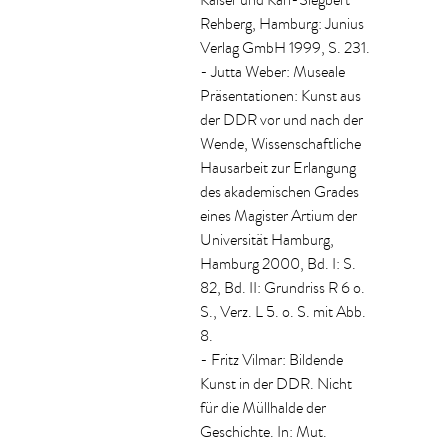
Kaiser und Karl-Siegbert
Rehberg, Hamburg: Junius
Verlag GmbH 1999, S. 231.
- Jutta Weber: Museale
Präsentationen: Kunst aus
der DDR vor und nach der
Wende, Wissenschaftliche
Hausarbeit zur Erlangung
des akademischen Grades
eines Magister Artium der
Universität Hamburg,
Hamburg 2000, Bd. I: S.
82, Bd. II: Grundriss R 6 o.
S., Verz. L 5. o. S. mit Abb.
8.
- Fritz Vilmar: Bildende
Kunst in der DDR. Nicht
für die Müllhalde der
Geschichte. In: Mut.