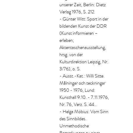
unserer Zeit, Berlin: Dietz
Verlag 1976, S. 212.
- Günter Witt: Sport in der
bildenden Kunst der DDR
(Kunst informieren –
erleben;
Aktentaschenausstellung,
hrsg. von der
Kulturdirektion Leipzig, Nr.
3/76), o. S.
- Ausst.-Kat.: Willi Sitte.
Målningar och teckningar
1950 - 1976, Lund:
Kunsthall 9.10. - 7.11.1976,
Nr. 76, Verz. S. 44..
- Helga Möbius: Vom Sinn
des Sinnbildes.
Unmethodische