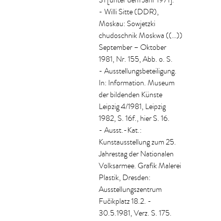
31 [unter dem Jahr 1971].
- Willi Sitte (DDR),
Moskau: Sowjetzki
chudoschnik Moskwa ((…))
September – Oktober
1981, Nr. 155, Abb. o. S.
- Ausstellungsbeteiligung.
In: Information. Museum
der bildenden Künste
Leipzig 4/1981, Leipzig
1982, S. 16f., hier S. 16.
- Ausst.-Kat.:
Kunstausstellung zum 25.
Jahrestag der Nationalen
Volksarmee. Grafik Malerei
Plastik, Dresden:
Ausstellungszentrum
Fučikplatz 18.2. -
30.5.1981, Verz. S. 175.