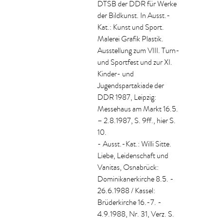
DTSB der DDR für Werke
der Bildkunst. In Ausst.-
Kat.: Kunst und Sport.
Malerei Grafik Plastik.
Ausstellung zum VIII. Turn-
und Sportfest und zur XI.
Kinder- und
Jugendspartakiade der
DDR 1987, Leipzig:
Messehaus am Markt 16.5.
– 2.8.1987, S. 9ff., hier S.
10.
- Ausst.-Kat.: Willi Sitte.
Liebe, Leidenschaft und
Vanitas, Osnabrück:
Dominikanerkirche 8.5. -
26.6.1988 / Kassel:
Brüderkirche 16.-7. -
4.9.1988, Nr. 31, Verz. S.