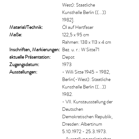
West): Staatliche
Kunsthalle Berlin ((...))
1982].
Material/​Technik:
Öl auf Hartfaser
Maße:
122,5 x 95 cm
Rahmen: 138 x 113 x 4 cm
Inschriften, Markierungen:
Bez. u. r.: W Sitte71
aktuelle Präsentation:
Depot
Zugangsdatum:
1973
Ausstellungen:
- Willi Sitte 1945 – 1982,
Berlin(-West): Staatliche
Kunsthalle Berlin ((...))
1982.
- VII. Kunstausstellung der
Deutschen
Demokratischen Republik,
Dresden: Albertinum
5.10.1972 - 25.3.1973.