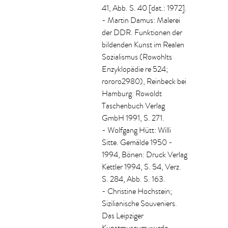
41, Abb. S. 40 [dat.: 1972].
- Martin Damus: Malerei
der DDR. Funktionen der
bildenden Kunst im Realen
Sozialismus (Rowohlts
Enzyklopädie re 524;
rororo2980), Reinbeck bei
Hamburg: Rowoldt
Taschenbuch Verlag
GmbH 1991, S. 271.
- Wolfgang Hütt: Willi
Sitte. Gemälde 1950 -
1994, Bönen: Druck Verlag
Kettler 1994, S. 54, Verz.
S. 284, Abb. S. 163.
- Christine Hochstein;
Sizilianische Souveniers.
Das Leipziger