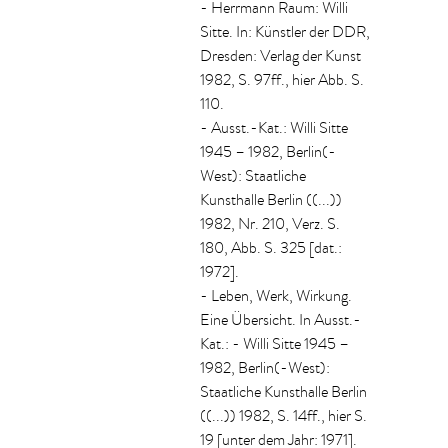
- Herrmann Raum: Willi
Sitte. In: Künstler der DDR,
Dresden: Verlag der Kunst
1982, S. 97ff., hier Abb. S.
110.
- Ausst.-Kat.: Willi Sitte
1945 – 1982, Berlin(-
West): Staatliche
Kunsthalle Berlin ((...))
1982, Nr. 210, Verz. S.
180, Abb. S. 325 [dat.:
1972].
- Leben, Werk, Wirkung.
Eine Übersicht. In Ausst.-
Kat.: - Willi Sitte 1945 –
1982, Berlin(-West):
Staatliche Kunsthalle Berlin
((...)) 1982, S. 14ff., hier S.
19 [unter dem Jahr: 1971].