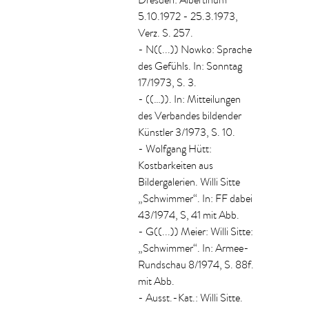
Dresden: Albertinum
5.10.1972 - 25.3.1973,
Verz. S. 257.
- N((...)) Nowko: Sprache
des Gefühls. In: Sonntag
17/1973, S. 3.
- ((…)). In: Mitteilungen
des Verbandes bildender
Künstler 3/1973, S. 10.
- Wolfgang Hütt:
Kostbarkeiten aus
Bildergalerien. Willi Sitte
„Schwimmer“. In: FF dabei
43/1974, S, 41 mit Abb.
- G((...)) Meier: Willi Sitte:
„Schwimmer“. In: Armee-
Rundschau 8/1974, S. 88f.
mit Abb.
- Ausst.-Kat.: Willi Sitte.