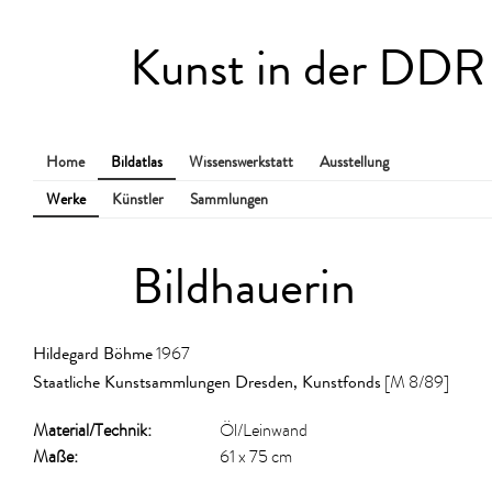
Kunst in der DDR
Home
Bildatlas
Wissenswerkstatt
Ausstellung
Werke
Künstler
Sammlungen
Bildhauerin
Hildegard Böhme
1967
Staatliche Kunstsammlungen Dresden, Kunstfonds
[M 8/89]
Material/​Technik:
Öl/Leinwand
Maße:
61 x 75 cm