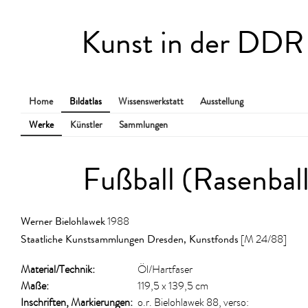
Kunst in der DDR
Home
Bildatlas
Wissenswerkstatt
Ausstellung
Werke
Künstler
Sammlungen
Fußball (Rasenball
Werner Bielohlawek
1988
Staatliche Kunstsammlungen Dresden, Kunstfonds
[M 24/88]
Material/​Technik:
Öl/Hartfaser
Maße:
119,5 x 139,5 cm
Inschriften, Markierungen:
o.r. Bielohlawek 88, verso: