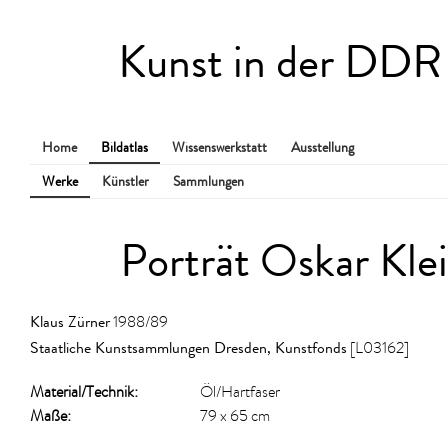
Kunst in der DDR
Home
Bildatlas
Wissenswerkstatt
Ausstellung
Werke
Künstler
Sammlungen
Porträt Oskar Kle
Klaus Zürner
1988/89
Staatliche Kunstsammlungen Dresden, Kunstfonds
[L03162]
Material/​Technik:
Öl/Hartfaser
Maße:
79 x 65 cm