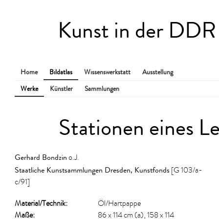
Kunst in der DDR
Home
Bildatlas
Wissenswerkstatt
Ausstellung
Werke
Künstler
Sammlungen
Stationen eines L
Gerhard Bondzin
o.J.
Staatliche Kunstsammlungen Dresden, Kunstfonds
[G 103/a-
c/91]
Material/​Technik:
Öl/Hartpappe
Maße:
86 x 114 cm (a), 158 x 114