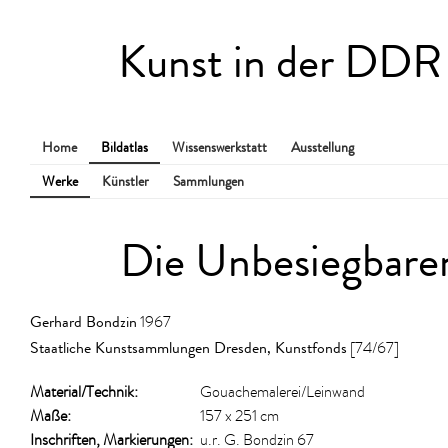
Kunst in der DDR
Home
Bildatlas
Wissenswerkstatt
Ausstellung
Werke
Künstler
Sammlungen
Die Unbesiegbare
Gerhard Bondzin
1967
Staatliche Kunstsammlungen Dresden, Kunstfonds
[74/67]
Material/​Technik:
Gouachemalerei/Leinwand
Maße:
157 x 251 cm
Inschriften, Markierungen:
u.r. G. Bondzin 67