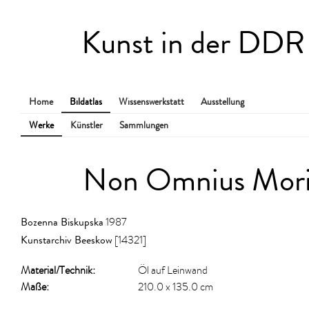
Kunst in der DDR
Home
Bildatlas
Wissenswerkstatt
Ausstellung
Werke
Künstler
Sammlungen
Non Omnius Mori
Bozenna Biskupska
1987
Kunstarchiv Beeskow
[14321]
Material/​Technik:
Öl auf Leinwand
Maße:
210.0 x 135.0 cm