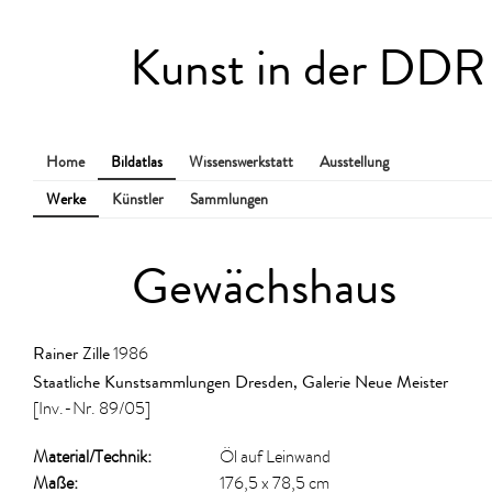
Kunst in der DDR
Home
Bildatlas
Wissenswerkstatt
Ausstellung
Werke
Künstler
Sammlungen
Gewächshaus
Rainer Zille
1986
Staatliche Kunstsammlungen Dresden, Galerie Neue Meister
[Inv.-Nr. 89/05]
Material/​Technik:
Öl auf Leinwand
Maße:
176,5 x 78,5 cm