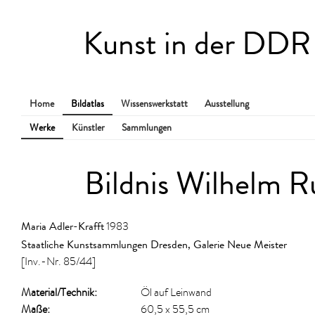
Kunst in der DDR
Home
Bildatlas
Wissenswerkstatt
Ausstellung
Werke
Künstler
Sammlungen
Bildnis Wilhelm R
Maria Adler-Krafft
1983
Staatliche Kunstsammlungen Dresden, Galerie Neue Meister
[Inv.-Nr. 85/44]
Material/​Technik:
Öl auf Leinwand
Maße:
60,5 x 55,5 cm