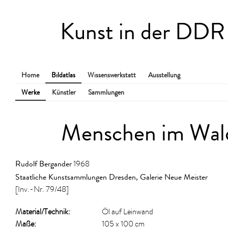
Kunst in der DDR
Home
Bildatlas
Wissenswerkstatt
Ausstellung
Werke
Künstler
Sammlungen
Menschen im Wal
Rudolf Bergander
1968
Staatliche Kunstsammlungen Dresden, Galerie Neue Meister
[Inv.-Nr. 79/48]
Material/​Technik:
Öl auf Leinwand
Maße:
105 x 100 cm