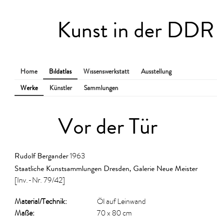
Kunst in der DDR
Home
Bildatlas
Wissenswerkstatt
Ausstellung
Werke
Künstler
Sammlungen
Vor der Tür
Rudolf Bergander
1963
Staatliche Kunstsammlungen Dresden, Galerie Neue Meister
[Inv.-Nr. 79/42]
Material/​Technik:
Öl auf Leinwand
Maße:
70 x 80 cm