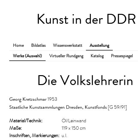
Kunst in der DDR
Home
Bildatlas
Wissenswerkstatt
Ausstellung
Werke (Auswahl)
Virtueller Rundgang
Katalog
Pressespiegel
Die Volkslehrerin
Georg Kretzschmar
1953
Staatliche Kunstsammlungen Dresden, Kunstfonds
[G 59/91]
Material/​Technik:
Öl/Leinwand
Maße:
119 x 150 cm
Inschriften, Markierungen:
u.l.